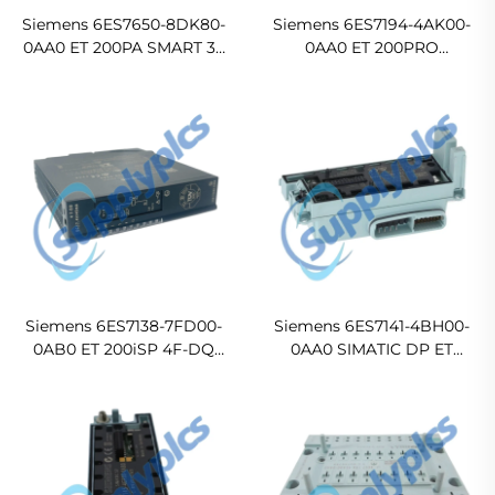
Siemens 6ES7650-8DK80-
Siemens 6ES7194-4AK00-
0AA0 ET 200PA SMART 32
0AA0 ET 200PRO
DI Isolated Digital Input
PROFINET Connection
Module
Module for IM154-3 PN HF
Siemens 6ES7138-7FD00-
Siemens 6ES7141-4BH00-
0AB0 ET 200iSP 4F-DQ
0AA0 SIMATIC DP ET
Ex(i) Fail-Safe Electronic
200PRO 16 DI 24 V DC
Module
Electronic Module