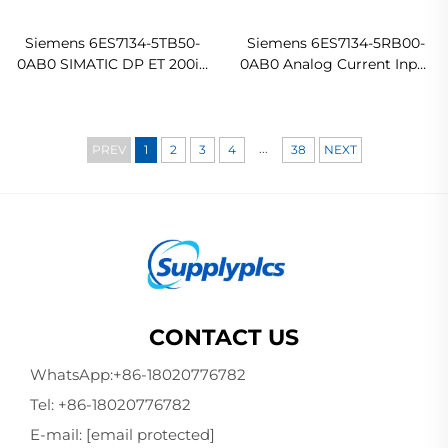
Siemens 6ES7134-5TB50-
Siemens 6ES7134-5RB00-
0AB0 SIMATIC DP ET 200iS
0AB0 Analog Current Input
Electronic Submodule
Module
...
PREV
1
2
3
4
38
NEXT
CONTACT US
WhatsApp:
+86-18020776782
Tel:
+86-18020776782
E-mail:
[email protected]