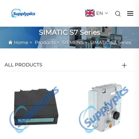
EN
SIMATIC S7 Series
Home
>
Products
>
SIEMENS
>
SIMATIC S7 Series
ALL PRODUCTS