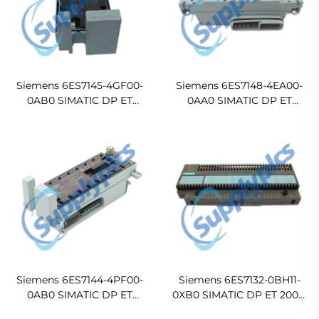
Siemens 6ES7145-4GF00-
Siemens 6ES7148-4EA00-
0AB0 SIMATIC DP ET
0AA0 SIMATIC DP ET
200PRO High Feature
200PRO Pneumatic
Electronic Module
Interface/ Digital Output
Module
Siemens 6ES7144-4PF00-
Siemens 6ES7132-0BH11-
0AB0 SIMATIC DP ET
0XB0 SIMATIC DP ET 200B
200PRO High Feature
Digital Electronic Module