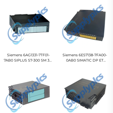
Electronic Module
Siemens 6AG1331-7TF01-
Siemens 6ES7138-7FA00-
7AB0 SIPLUS S7-300 SM 331
0AB0 SIMATIC DP ET
Analog Input Module
200iSP Failsafe Electronic
Submodule